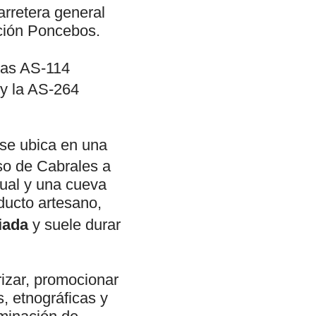
arretera general
ción Poncebos.
eras AS-114
 y la AS-264
 se ubica en una
so de Cabrales a
tual y una cueva
ducto artesano,
iada
y suele durar
rizar, promocionar
s, etnográficas y