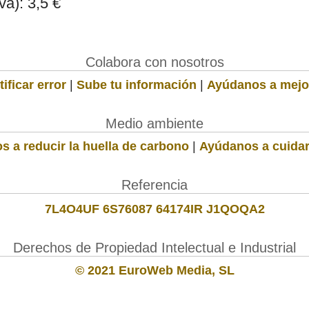
a): 3,5 €
Colabora con nosotros
ificar error
|
Sube tu información
|
Ayúdanos a mejo
Medio ambiente
s a reducir la huella de carbono
|
Ayúdanos a cuidar
Referencia
7L4O4UF 6S76087 64174IR J1QOQA2
Derechos de Propiedad Intelectual e Industrial
© 2021 EuroWeb Media, SL